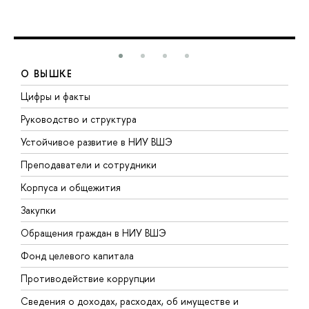
О ВЫШКЕ
Цифры и факты
Л
Руководство и структура
Д
Устойчивое развитие в НИУ ВШЭ
О
Преподаватели и сотрудники
П
Корпуса и общежития
В
Закупки
П
Обращения граждан в НИУ ВШЭ
А
Фонд целевого капитала
Д
Противодействие коррупции
Ц
Сведения о доходах, расходах, об имуществе и
Б