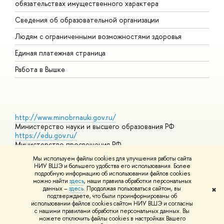
обязательствах имущественного характера
О
Сведения об образовательной организации
О
Людям с ограниченными возможностями здоровья
Единая платежная страница
Работа в Вышке
http://www.minobrnauki.gov.ru/
Министерство науки и высшего образования РФ
https://edu.gov.ru/
Министерство просвещения РФ
https://elearning.hse.ru/mooc
Мы используем файлы cookies для улучшения работы сайта
Массовые открытые онлайн-курсы
НИУ ВШЭ и большего удобства его использования. Более
подробную информацию об использовании файлов cookies
можно найти
здесь
, наши правила обработки персональных
данных –
здесь
. Продолжая пользоваться сайтом, вы
✖
© НИУ ВШЭ 1993–2026
Адреса и контакты
Условия
подтверждаете, что были проинформированы об
использования материалов
Политика конфиденциальности
Карта
использовании файлов cookies сайтом НИУ ВШЭ и согласны
сайта
с нашими правилами обработки персональных данных. Вы
Шрифты HSE Sans и HSE Slab разработаны в
Школе дизайна НИУ
можете отключить файлы cookies в настройках Вашего
ВШЭ