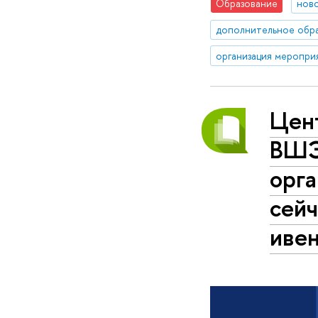
Образование
нов
дополнительное обр
организация меропри
Цен
ВШЭ
ор­г
сейч
ивен