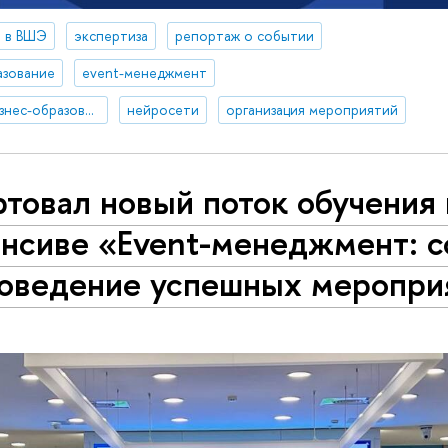
 в ВШЭ
экспертиза
репортаж о событии
азование
event-менеджмент
дополнительное и бизнес-образование
нейросети
организация мероприятий
товал новый поток обучения 
енсиве «Event-менеджмент: с
роведение успешных меропри