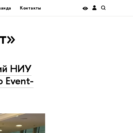
манда
Контакты
т»
ций НИУ
 Event-