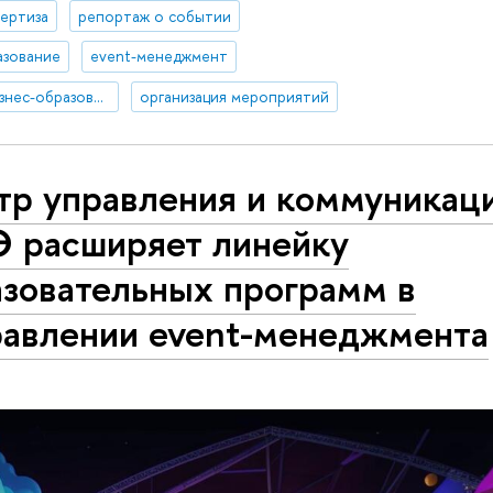
ертиза
репортаж о событии
азование
event-менеджмент
дополнительное и бизнес-образование
организация мероприятий
тр управления и коммуникац
 расширяет линейку
азовательных программ в
равлении event-менеджмента