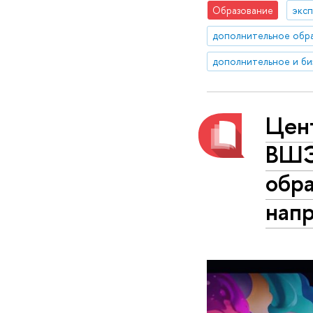
Образование
эксп
дополнительное обр
Цен
ВШЭ
обр
нап