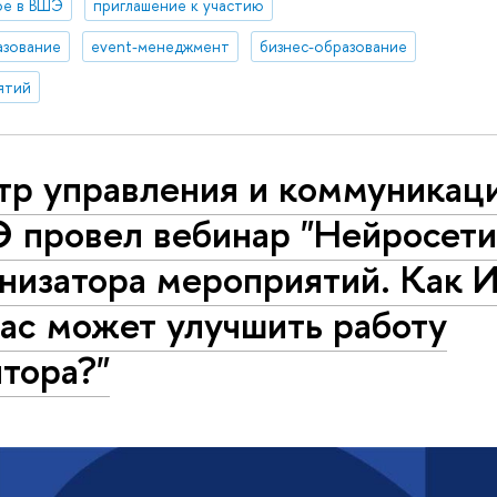
ое в ВШЭ
приглашение к участию
азование
event-менеджмент
бизнес-образование
ятий
тр управления и коммуникац
 провел вебинар "Нейросети
а­ни­за­то­ра мероприятий. Как
ас может улучшить работу
тора?"