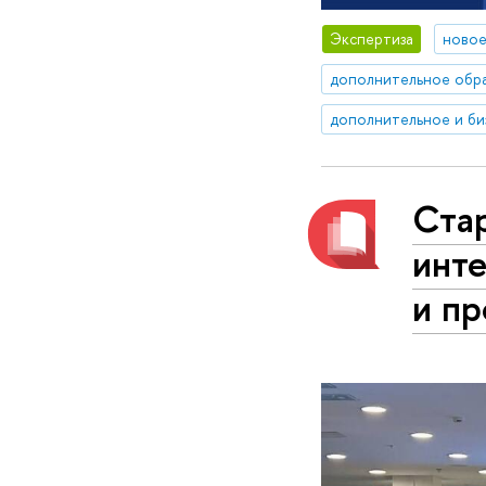
Экспертиза
новое
дополнительное обр
Стар
инт
и п