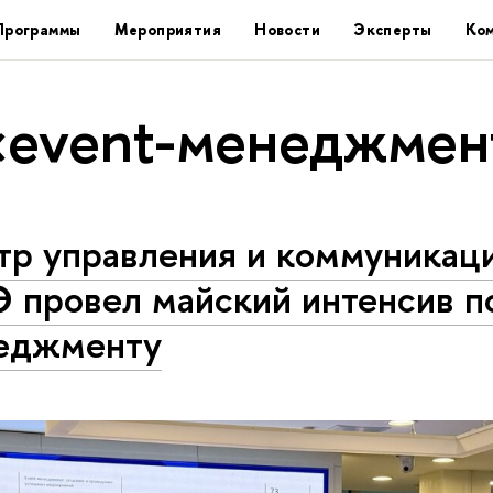
Программы
Мероприятия
Новости
Эксперты
Ко
«event-менеджмен
р управления и ком­му­ни­ка­
 провел майский интенсив по
еджменту