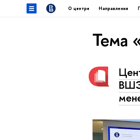
О центре
Направления
Тема 
Цент
ВШЭ
мен