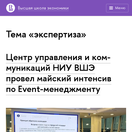
Высшая школа экономики
Меню
Тема «экспертиза»
Центр управления и ком­
му­ни­ка­ций НИУ ВШЭ
провел майский интенсив
по Event-менеджменту