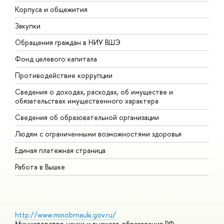
Корпуса и общежития
В
Закупки
П
Обращения граждан в НИУ ВШЭ
А
Фонд целевого капитала
Д
Противодействие коррупции
Ц
Сведения о доходах, расходах, об имуществе и
Б
обязательствах имущественного характера
О
Сведения об образовательной организации
О
Людям с ограниченными возможностями здоровья
Единая платежная страница
Работа в Вышке
http://www.minobrnauki.gov.ru/
Министерство науки и высшего образования РФ