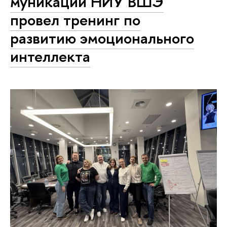
му­ни­ка­ций НИУ ВШЭ
провел тренинг по
развитию эмо­ци­о­наль­но­го
интеллекта