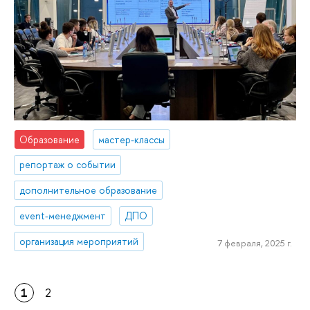
Образование
мастер-классы
репортаж о событии
дополнительное образование
event-менеджмент
ДПО
организация мероприятий
7 февраля, 2025 г.
1
2