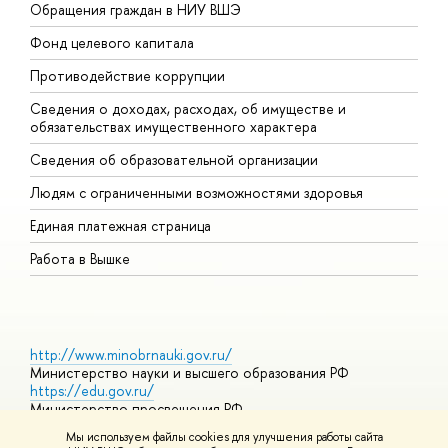
Обращения граждан в НИУ ВШЭ
А
Фонд целевого капитала
Д
Противодействие коррупции
Ц
Сведения о доходах, расходах, об имуществе и
Б
обязательствах имущественного характера
О
Сведения об образовательной организации
О
Людям с ограниченными возможностями здоровья
Единая платежная страница
Работа в Вышке
http://www.minobrnauki.gov.ru/
Министерство науки и высшего образования РФ
https://edu.gov.ru/
Министерство просвещения РФ
https://elearning.hse.ru/mooc
Мы используем файлы cookies для улучшения работы сайта
Массовые открытые онлайн-курсы