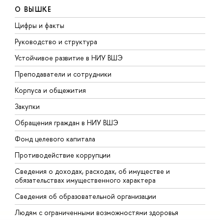
О ВЫШКЕ
Цифры и факты
Л
Руководство и структура
Д
Устойчивое развитие в НИУ ВШЭ
О
Преподаватели и сотрудники
П
Корпуса и общежития
В
Закупки
П
Обращения граждан в НИУ ВШЭ
А
Фонд целевого капитала
Д
Противодействие коррупции
Ц
Сведения о доходах, расходах, об имуществе и
Б
обязательствах имущественного характера
О
Сведения об образовательной организации
О
Людям с ограниченными возможностями здоровья